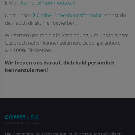
E-Mail:
karriere@commoda.tax
Über unser
Online-Bewerbungsformular
kannst du
dich auch direkt hier bewerben.
Wir setzen uns mit dir in Verbindung, um uns in einem
Gespräch näher kennenzulernen. Dabei garantieren
wir 100% Diskretion.
Wir freuen uns darauf, dich bald persönlich
kennenzulernen!
Die Commoda Steuerberatung ist Ihr vertrauenswürdiger