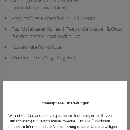
Umfangreiche und individuelle
Fortbildungsmöglichkeiten
Regelmäßige Firmenfeiern und Events
Täglich leckerer Kaffee & Tee sowie Wasser & Obst
für den besten Start in den Tag
Kostenfreie Parkplätze
Wöchentliches Yoga Angebot
Deine Aufgaben
richten sich nach deinen Stärken und Fähigkeiten …
Privatsphäre-Einstellungen
Du kannst beispielsweise täglich eine Top-
Performance in folgenden Bereichen zeigen:
Wir nutzen Cookies und vergleichbare Technologien (z.B. von
Drittanbietern) für verschiedene Zwecke. Um alle Funktionen
Erstellung von Jahresabschlüssen und
nutzen zu können und zur Verbesserung unserer Dienste willigen