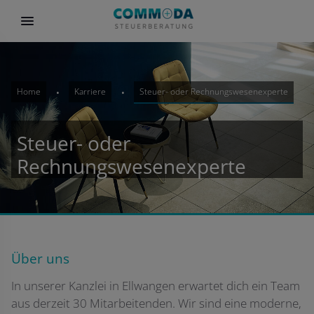
Home
Karriere
Steuer- oder Rechnungswesenexperte
Steuer- oder
Rechnungswesenexperte
Über uns
In unserer Kanzlei in Ellwangen erwartet dich ein Team
aus derzeit 30 Mitarbeitenden. Wir sind eine moderne,