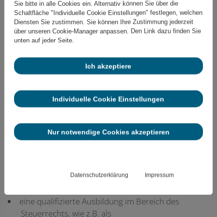
Steuererklärungen
Sie bitte in alle Cookies ein. Alternativ können Sie über die
Schaltfläche "Individuelle Cookie Einstellungen" festlegen, welchen
Erstellung, Überwachung und Koordination der
Diensten Sie zustimmen. Sie können Ihre Zustimmung jederzeit
über unseren Cookie-Manager anpassen. Den Link dazu finden Sie
Finanzbuchhaltung unserer Mandanten
unten auf jeder Seite.
Selbstständige Erstellung von Lohn- und
Gehaltsabrechnungen
Ich akzeptiere
Beratung und Ansprechpartner unserer
Mandanten
Individuelle Cookie Einstellungen
Nur notwendige Cookies akzeptieren
Das zeichnet dich aus
Motivation, Verlässlichkeit, Vertrauen und
Zusammenhalt – das ist die Basis für ein gutes
Datenschutzerklärung
Impressum
Miteinander
eine qualifizierte Ausbildung im Bereich des
Steuerrechts, wie z.B. als