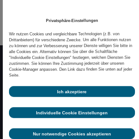
Klicken Sie hier um der Anzeige dieser
externen Inhalten zuzustimmen.
Privatsphäre-Einstellungen
Wir nutzen Cookies und vergleichbare Technologien (z.B. von
Drittanbietern) für verschiedene Zwecke. Um alle Funktionen nutzen
zu können und zur Verbesserung unserer Dienste willigen Sie bitte in
alle Cookies ein. Alternativ können Sie über die Schaltfläche
"Individuelle Cookie Einstellungen" festlegen, welchen Diensten Sie
zustimmen. Sie können Ihre Zustimmung jederzeit über unseren
Cookie-Manager anpassen. Den Link dazu finden Sie unten auf jeder
Seite.
Die Commoda Steuerberatung ist Ihr vertrauenswürdiger
Partner in allen steuerlichen und wirtschaftlichen
Ich akzeptiere
Angelegenheiten. Mit Fachkompetenz und einem engagierten
Team bieten wir maßgeschneiderte Lösungen für Ihre
steuerlichen Bedürfnisse. Wir schätzen eine transparente
Individuelle Cookie Einstellungen
und enge Zusammenarbeit mit unseren Mandanten, um
optimale Ergebnisse zu erzielen.
Nur notwendige Cookies akzeptieren
Commoda GmbH & Co. KG Steuerberatungsgesellschaft