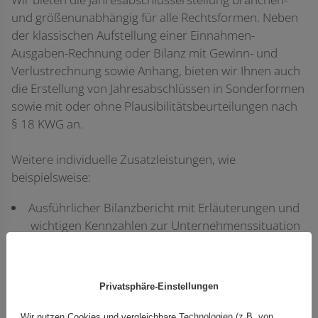
und größenunabhängig für alle Rechtsformen. Neben
der klassischen Aufstellung einer Einnahmen-
Ausgaben-Rechnung oder Bilanz mit Gewinn- und
Verlustrechnung sowie Anhang, bieten wir Ihnen auch
die Erstellung von Jahresabschlüssen in Sonderformen
sowie mit oder ohne Plausibilitätsbeurteilungen nach
§ 18 KWG an.
Weitere individuelle Zusatzleistungen, wie
beispielsweise:
Ausführlicher Bilanzbericht mit Erläuterungen und
wichtigen Kennzahlen zur Unternehmenssituation
Top-Priority-Bearbeitung
Vorstellung und Erläuterung des Jahresabschlusses
Privatsphäre-Einstellungen
für Gesellschafterversammlungen
Wir nutzen Cookies und vergleichbare Technologien (z.B. von